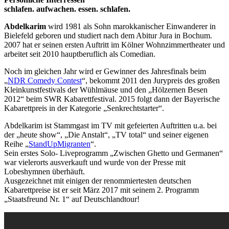
schlafen. aufwachen. essen. schlafen.
Abdelkarim
wird 1981 als Sohn marokkanischer Einwanderer in
Bielefeld geboren und studiert nach dem Abitur Jura in Bochum.
2007 hat er seinen ersten Auftritt im Kölner Wohnzimmertheater und
arbeitet seit 2010 hauptberuflich als Comedian.
Noch im gleichen Jahr wird er Gewinner des Jahresfinals beim
„
NDR Comedy Contest
“, bekommt 2011 den Jurypreis des großen
Kleinkunstfestivals der Wühlmäuse und den „Hölzernen Besen
2012“ beim SWR Kabarettfestival. 2015 folgt dann der Bayerische
Kabarettpreis in der Kategorie „Senkrechtstarter“.
Abdelkarim ist Stammgast im TV mit gefeierten Auftritten u.a. bei
der „heute show“, „Die Anstalt“, „TV total“ und seiner eigenen
Reihe „
StandUpMigranten
“.
Sein erstes Solo- Liveprogramm „Zwischen Ghetto und Germanen“
war vielerorts ausverkauft und wurde von der Presse mit
Lobeshymnen überhäuft.
Ausgezeichnet mit einigen der renommiertesten deutschen
Kabarettpreise ist er seit März 2017 mit seinem 2. Programm
„Staatsfreund Nr. 1“ auf Deutschlandtour!